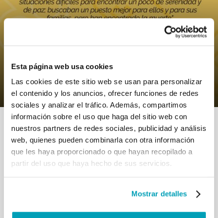
0
7 Noviembre 2019
|
By
Mr_admin
|
Comments
|
Esta página web usa cookies
Papa Francisco – Se trata de no excluir
a nadie
Las cookies de este sitio web se usan para personalizar
el contenido y los anuncios, ofrecer funciones de redes
sociales y analizar el tráfico. Además, compartimos
información sobre el uso que haga del sitio web con
nuestros partners de redes sociales, publicidad y análisis
web, quienes pueden combinarla con otra información
que les haya proporcionado o que hayan recopilado a
partir del uso que haya hecho de sus servicios.
RELATED POSTS:
Mostrar detalles