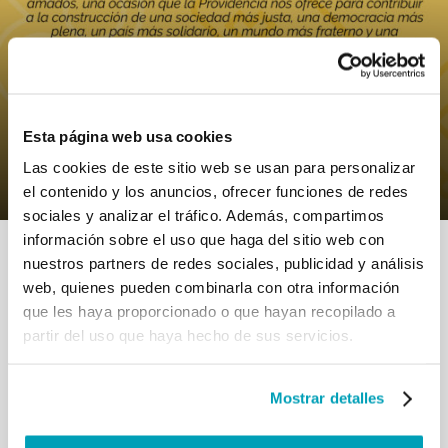
0
7 Noviembre 2019
|
By
Mr_admin
|
Comments
|
Esta página web usa cookies
Papa Francisco Se trata de construir la
Ciudad de Dios y del hombre
Las cookies de este sitio web se usan para personalizar
el contenido y los anuncios, ofrecer funciones de redes
sociales y analizar el tráfico. Además, compartimos
información sobre el uso que haga del sitio web con
nuestros partners de redes sociales, publicidad y análisis
web, quienes pueden combinarla con otra información
que les haya proporcionado o que hayan recopilado a
partir del uso que haya hecho de sus servicios.
RELATED POSTS:
Mostrar detalles