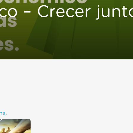
co – Crecer jun
TS: