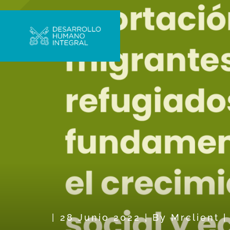
28 Junio 2022
|
By
Mrclient
|