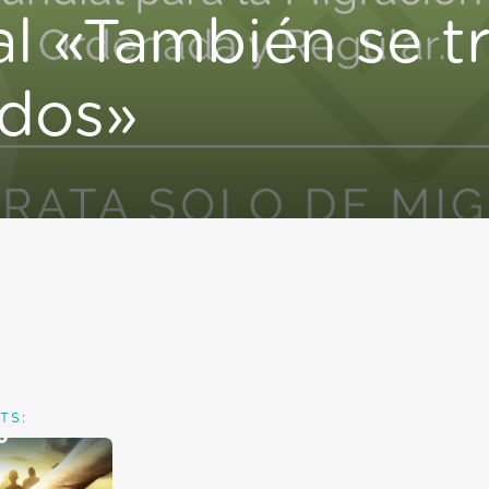
l «También se t
edos»
TS: