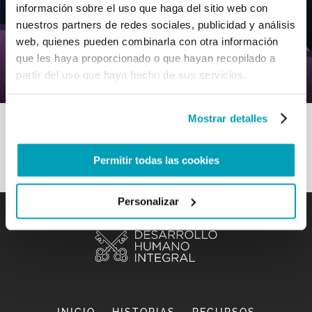
información sobre el uso que haga del sitio web con
nuestros partners de redes sociales, publicidad y análisis
0
5 Mayo 2020
|
By
Mr_admin
|
web, quienes pueden combinarla con otra información
Comments
|
que les haya proporcionado o que hayan recopilado a
Oración – Conocer para comprender
partir del uso que haya hecho de sus servicios.
Mostrar detalles
Permitir todas las cookies
Personalizar
INICIO
HISTORIAS
RECURSOS