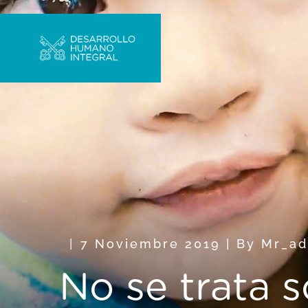
7 Noviembre 2019
|
By
Mr_a
No se trata 