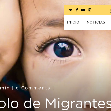
INICIO
NOTICIAS
dmin
|
0 Comments
|
solo de Migrante