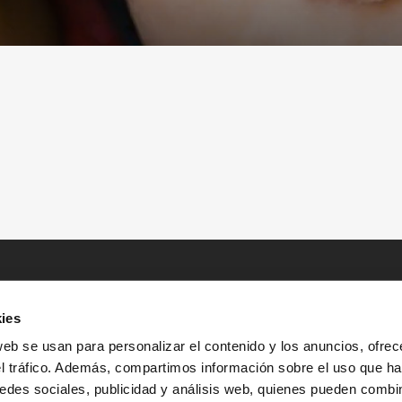
ies
web se usan para personalizar el contenido y los anuncios, ofrec
el tráfico. Además, compartimos información sobre el uso que ha
edes sociales, publicidad y análisis web, quienes pueden combin
INICIO
HISTORIAS
RECURSOS