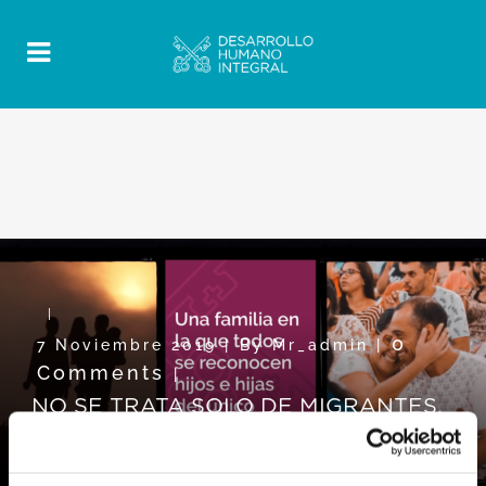
0
7 Noviembre 2019
|
By
Mr_admin
|
Comments
|
NO SE TRATA SOLO DE MIGRANTES.
Se trata de construir la Ciudad de Dios
y del hombre.