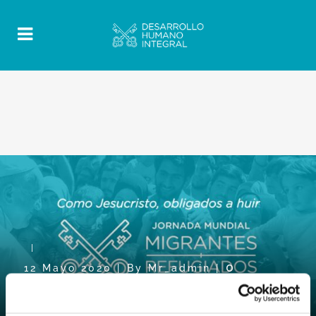
0
12 Mayo 2020
|
By
Mr_admin
|
Comments
|
Mensaje del Papa JMMR2020