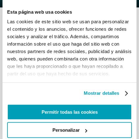
Esta página web usa cookies
Las cookies de este sitio web se usan para personalizar
el contenido y los anuncios, ofrecer funciones de redes
sociales y analizar el tráfico. Además, compartimos
información sobre el uso que haga del sitio web con
RELATED POSTS:
nuestros partners de redes sociales, publicidad y análisis
web, quienes pueden combinarla con otra información
que les haya proporcionado o que hayan recopilado a
partir del uso que haya hecho de sus servicios.
Mostrar detalles
Permitir todas las cookies
MENSAJE DEL PAPA FRANCISCO - JORNADA
Personalizar
MUNDIAL DEL MIGRANTE Y DEL REFUGIADO 2024