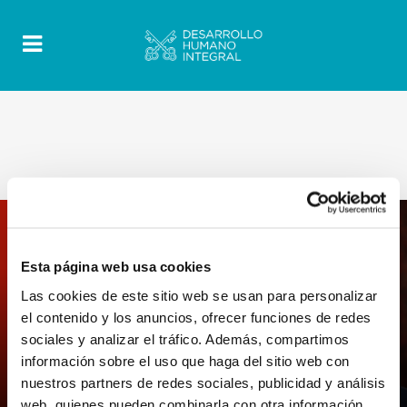
Esta página web usa cookies
Las cookies de este sitio web se usan para personalizar
el contenido y los anuncios, ofrecer funciones de redes
0
11 Julio 2023
|
By
Mrclient
|
sociales y analizar el tráfico. Además, compartimos
Comments
|
información sobre el uso que haga del sitio web con
Libres de elegir si migrar o quedarse –
nuestros partners de redes sociales, publicidad y análisis
Una elección realmente libre
web, quienes pueden combinarla con otra información