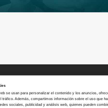
ies
web se usan para personalizar el contenido y los anuncios, ofrec
el tráfico. Además, compartimos información sobre el uso que ha
edes sociales, publicidad y análisis web, quienes pueden combin
INICIO
HISTORIAS
RECURSOS