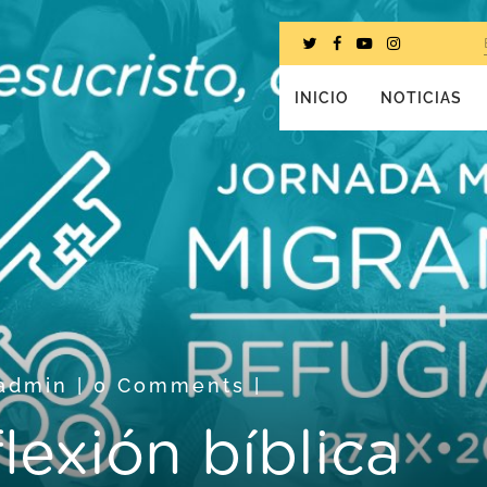
INICIO
NOTICIAS
admin
|
0 Comments
|
lexión bíblica