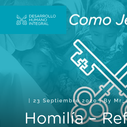
23 Septiembre 2020
|
By
Mr_
Homilía – Ref