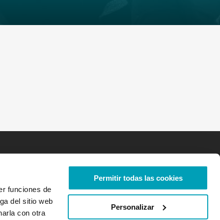
Permitir todas las cookies
er funciones de
ga del sitio web
Personalizar
arla con otra