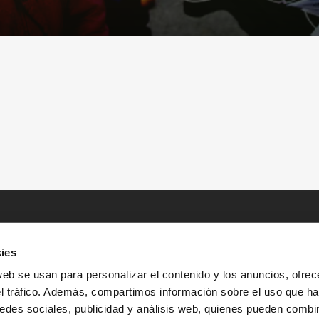
ies
web se usan para personalizar el contenido y los anuncios, ofrec
el tráfico. Además, compartimos información sobre el uso que ha
edes sociales, publicidad y análisis web, quienes pueden combin
INICIO
HISTORIAS
RECURSOS