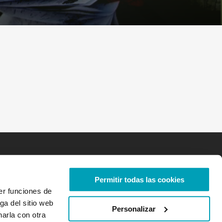
Permitir todas las cookies
er funciones de
ga del sitio web
Personalizar
arla con otra