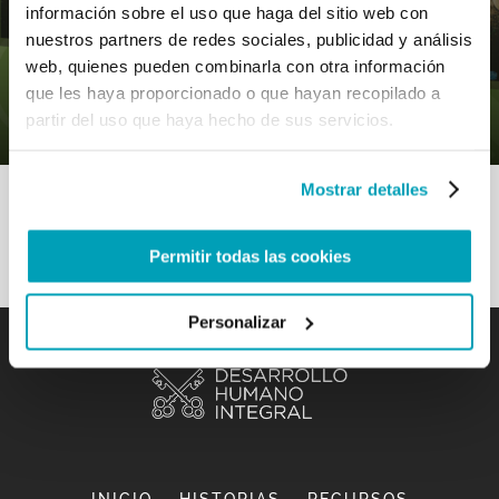
información sobre el uso que haga del sitio web con
nuestros partners de redes sociales, publicidad y análisis
0
12 Agosto 2020
|
By
Mr_admin
|
web, quienes pueden combinarla con otra información
Comments
|
que les haya proporcionado o que hayan recopilado a
Evangelio – Compartir para crecer
partir del uso que haya hecho de sus servicios.
Mostrar detalles
Permitir todas las cookies
Personalizar
INICIO
HISTORIAS
RECURSOS