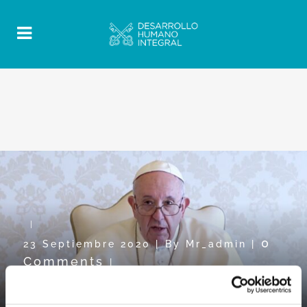
0
23 Septiembre 2020
|
By
Mr_admin
|
Comments
|
El vídeo del Papa hacia la JMMR:
«Colaborar para construir»