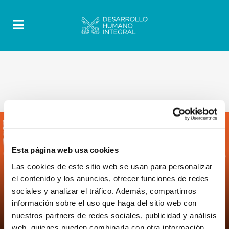
Esta página web usa cookies
Las cookies de este sitio web se usan para personalizar
el contenido y los anuncios, ofrecer funciones de redes
0
7 Junio 2022
|
By
Mrclient
|
sociales y analizar el tráfico. Además, compartimos
Comments
|
información sobre el uso que haga del sitio web con
Construir el futuro con los migrantes y
nuestros partners de redes sociales, publicidad y análisis
los refugiados: un futuro para todos
web, quienes pueden combinarla con otra información