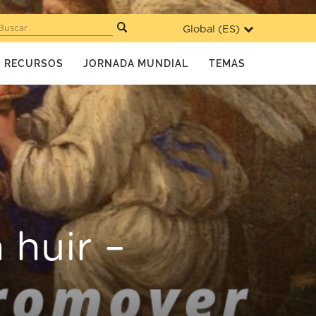
Global (
ES
)
Buscar
RECURSOS
JORNADA MUNDIAL
TEMAS
 huir –