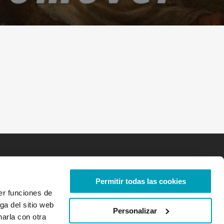
Permitir todas las cookies
er funciones de
ga del sitio web
Personalizar
arla con otra