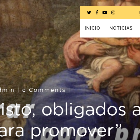
INICIO
NOTICIAS
dmin
|
0 Comments
|
sto, obligados a
para promover”