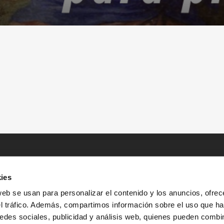
ies
web se usan para personalizar el contenido y los anuncios, ofrec
el tráfico. Además, compartimos información sobre el uso que ha
edes sociales, publicidad y análisis web, quienes pueden combin
INICIO
HISTORIAS
RECURSOS