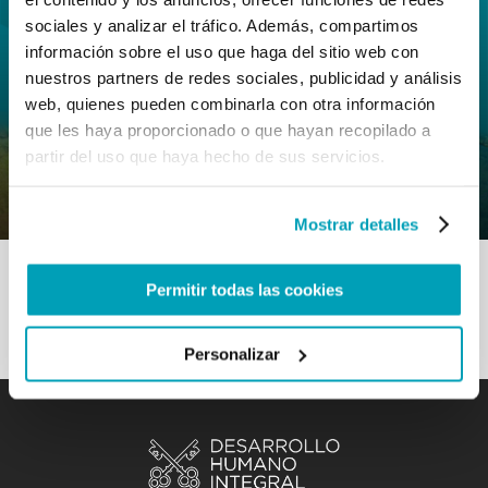
sociales y analizar el tráfico. Además, compartimos
información sobre el uso que haga del sitio web con
nuestros partners de redes sociales, publicidad y análisis
web, quienes pueden combinarla con otra información
0
17 Septiembre 2022
|
By
Mrclient
|
que les haya proporcionado o que hayan recopilado a
Comments
|
partir del uso que haya hecho de sus servicios.
Buena Práctica – El futuro es hoy
Mostrar detalles
Permitir todas las cookies
Personalizar