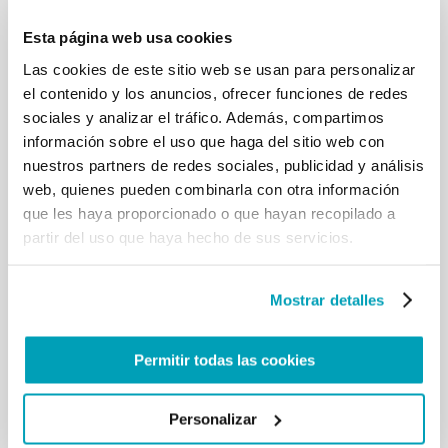
SALÓN DE CONFERENCIAS DE LA
Esta página web usa cookies
STATE HOUSE, ENTEBBE (UGANDA)
Las cookies de este sitio web se usan para personalizar
Señor Presidente,
el contenido y los anuncios, ofrecer funciones de redes
Miembros del Gobierno,
sociales y analizar el tráfico. Además, compartimos
Distinguidos Miembros del Cuerpo Diplomático.
información sobre el uso que haga del sitio web con
Hermanos Obispos
Señoras y Señores:
nuestros partners de redes sociales, publicidad y análisis
web, quienes pueden combinarla con otra información
[…] Aquí, en África del Este, Uganda ha mostrado
una preocupación excepcional por acoger a los
que les haya proporcionado o que hayan recopilado a
refugiados, para que puedan reconstruir sus vidas
partir del uso que haya hecho de sus servicios.
con seguridad y con el sentido de la dignidad que
proporciona el ganarse el sustento mediante un
trabajo honrado. Nuestro mundo, atrapado en
Mostrar detalles
guerras, violencia, y diversas formas de injusticia, es
testigo de un movimiento de personas sin
precedentes. La manera como los tratamos es una
Permitir todas las cookies
prueba de nuestra capacidad de humanidad, de
nuestro respeto por la dignidad humana y, sobre
Personalizar
todo, de nuestra solidaridad con estos hermanos y
hermanas necesitados.[…]