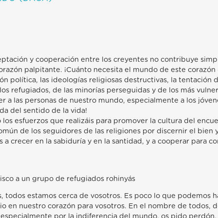
ceptación y cooperación entre los creyentes no contribuye sim
corazón palpitante. ¡Cuánto necesita el mundo de este corazón 
n política, las ideologías religiosas destructivas, la tentación d
los refugiados, de las minorías perseguidas y de los más vulne
er a las personas de nuestro mundo, especialmente a los jóvene
a del sentido de la vida!
los esfuerzos que realizáis para promover la cultura del encue
n de los seguidores de las religiones por discernir el bien y
 a crecer en la sabiduría y en la santidad, y a cooperar para 
isco a un grupo de refugiados rohinyás
 todos estamos cerca de vosotros. Es poco lo que podemos h
o en nuestro corazón para vosotros. En el nombre de todos, d
 especialmente por la indiferencia del mundo, os pido perdón