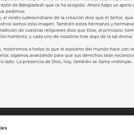
razón de Bangladesh que os ha acogido. Ahora hago un apelo a
que pedimos.
l relato judeocristiano de la creación dice que el Señor, que 
otros somos esta imagen. También estos hermanos y hermanas
adición de vuestras religiones dice que Dios, al principio, tomó
 los hombres; y cada uno de nosotros trae algo de la sal divin
, mostremos a todos lo que el egoísmo del mundo hace con l
arlos; sigamos avanzando para que sus derechos sean reconoci
o lado. La presencia de Dios, hoy, también se llama «rohinyá»
ies