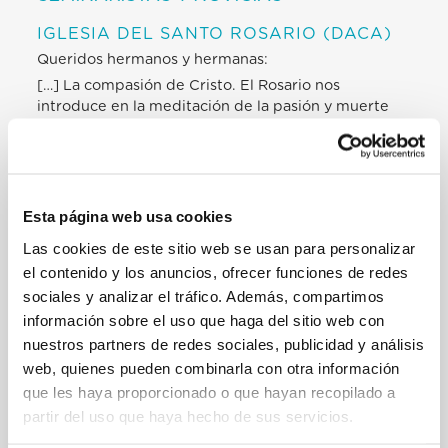
IGLESIA DEL SANTO ROSARIO (DACA)
Queridos hermanos y hermanas:
[…] La compasión de Cristo. El Rosario nos
introduce en la meditación de la pasión y muerte
de Jesús. Entrando más profundamente en estos
misterios de dolor, llegamos a conocer su fuerza
salvífica y somos confirmados en la llamada a
participar en ellos con nuestras vidas, con la
compasión y el don de sí. El sacerdocio y la vida
Esta página web usa cookies
religiosa no son carreras. No son vehículos para
Las cookies de este sitio web se usan para personalizar
avanzar. Son un servicio, una participación en el
el contenido y los anuncios, ofrecer funciones de redes
amor de Cristo que se sacrifica por su grey.
sociales y analizar el tráfico. Además, compartimos
Conformándonos cada día con aquel que amamos,
llegamos a apreciar el hecho de que nuestras vidas
información sobre el uso que haga del sitio web con
no nos pertenecen. No somos más nosotros que
nuestros partners de redes sociales, publicidad y análisis
vivimos, sino Cristo que vive en nosotros (cf. Ga
web, quienes pueden combinarla con otra información
2,20).
que les haya proporcionado o que hayan recopilado a
Encarnamos esta compasión cuando acompañamos
partir del uso que haya hecho de sus servicios.
a las personas, especialmente a quienes pasan por
momentos de sufrimiento y de prueba, y les