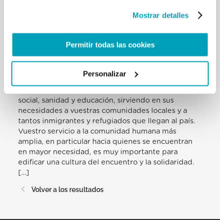
ayudamos a encontrar a Jesús. Padre Franco,
Mostrar detalles
gracias por haber puesto de relieve este aspecto:
cada uno de nosotros está llamado a ser un
misionero, llevando el amor misericordioso de
Permitir todas las cookies
Cristo a todos, de modo especial a cuantos se
encuentran en las periferias de nuestra sociedad.
Estoy agradecido particularmente porque de
Personalizar
diversas maneras muchos de vosotros estáis
comprometidos en distintas áreas de promoción
social, sanidad y educación, sirviendo en sus
necesidades a vuestras comunidades locales y a
tantos inmigrantes y refugiados que llegan al país.
Vuestro servicio a la comunidad humana más
amplia, en particular hacia quienes se encuentran
en mayor necesidad, es muy importante para
edificar una cultura del encuentro y la solidaridad.
[…]
Volver a los resultados