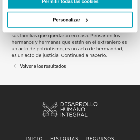
Permitir todas las cookies
en los momentos más difíciles, en la adversidad.
Rindo homenaje a los sacrificios de tantos hijos e
hijas de Rumania que enriquecen con su cultura, su
Personalizar
idiosincrasia y su trabajo, los países donde
emigraron y ayudan con el fruto de su empeño a
sus familias que quedaron en casa. Pensar en los
hermanos y hermanas que están en el extranjero es
un acto de patriotismo, es un acto de hermandad,
es un acto de justicia. Continuad a hacerlo.
Volver a los resultados
INICIO
HISTORIAS
RECURSOS