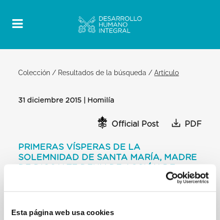
Colección
/
Resultados de la búsqueda
/
Artículo
31 diciembre 2015 | Homilía
Official Post
PDF
PRIMERAS VÍSPERAS DE LA
SOLEMNIDAD DE SANTA MARÍA, MADRE
DE DIOS Y TE DEUM DE ACCIÓN DE
GRACIAS HOMILÍA DEL SANTO PADRE
FRANCISCO
BASÍLICA VATICANA
Esta página web usa cookies
[…] hoy nuestros ojos necesitan focalizar de modo