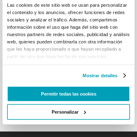
Las cookies de este sitio web se usan para personalizar
especial los signos que Dios nos ha concedido, para
el contenido y los anuncios, ofrecer funciones de redes
tocar con la mano la fuerza de su amor
misericordioso. No podemos olvidar que muchas
sociales y analizar el tráfico. Además, compartimos
jornadas se vieron marcadas por la violencia, la
información sobre el uso que haga del sitio web con
muerte, el sufrimiento indecible de muchos
nuestros partners de redes sociales, publicidad y análisis
inocentes, los refugiados obligados a abandonar su
web, quienes pueden combinarla con otra información
patria, los hombres, mujeres y niños sin morada
que les haya proporcionado o que hayan recopilado a
estable, alimento y sustento. Aún así, cuántos
partir del uso que haya hecho de sus servicios.
grandes gestos de bondad, de amor y de
solidaridad han comando los días de este año,
incluso sin convertirse en noticia de los telediarios.
Mostrar detalles
Las cosas buenas no son noticia. Estos signos de
amor no pueden y no deben ser abatidos por la
prepotencia del mal. El bien vence siempre, incluso
Permitir todas las cookies
si en algún momento puede presentarse más débil
y escondido. […]
Personalizar
Volver a los resultados