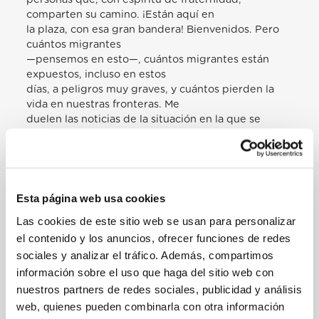
comparten su camino. ¡Están aquí en
la plaza, con esa gran bandera! Bienvenidos. Pero
cuántos migrantes
—pensemos en esto—, cuántos migrantes están
expuestos, incluso en estos
días, a peligros muy graves, y cuántos pierden la
vida en nuestras fronteras. Me
duelen las noticias de la situación en la que se
encuentran tantos de ellos: de los
que murieron en el Canal de la Mancha; de los que
están en las fronteras de
Bielorrusia, muchos de los cuales son niños; de los
que se ahogan en el
Esta página web usa cookies
Mediterráneo. Mucho dolor al pensar en ellos. De
Las cookies de este sitio web se usan para personalizar
los que son repatriados al
el contenido y los anuncios, ofrecer funciones de redes
norte de África, capturados por los traficantes, que
los convierten en esclavos:
sociales y analizar el tráfico. Además, compartimos
venden a las mujeres, torturan a los hombres… De
información sobre el uso que haga del sitio web con
los que, también esta
nuestros partners de redes sociales, publicidad y análisis
semana, han intentado cruzar el Mediterráneo
web, quienes pueden combinarla con otra información
buscando una tierra de bienestar