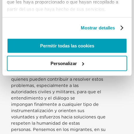
que les haya proporcionado o que hayan recopilado a
y encontraron allí, en cambio, una tumba; y de
partir del uso que haya hecho de sus servicios.
tantos otros. A los migrantes que
se encuentran en estas situaciones de crisis les
aseguro mi oración, y también
Mostrar detalles
mi corazón: sepan que estoy cerca de ustedes.
Rezar y obrar. Doy las gracias a
todas las instituciones, tanto de la Iglesia Católica
Permitir todas las cookies
como de otros lugares,
especialmente a las agencias nacionales de Cáritas
y a todos los que se
Personalizar
comprometen a aliviar su sufrimiento. Renuevo mi
más sincero llamamiento a
quienes pueden contribuir a resolver estos
problemas, especialmente a las
autoridades civiles y militares, para que el
entendimiento y el diálogo se
impongan finalmente a cualquier tipo de
instrumentalización y orienten sus
voluntades y esfuerzos hacia soluciones que
respeten la humanidad de estas
personas. Pensemos en los migrantes, en su