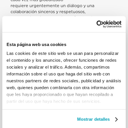
requiere urgentemente un diálogo y una
colaboración sinceros y respetuosos,
capaces de unirnos para hacer frente a las graves
amenazas que se ciernen
sobre nuestro planeta e hipotecan el futuro de las
generaciones más jóvenes. En
mi reciente encíclica, Fratelli tutti expresaba el
Esta página web usa cookies
deseo de que «en esta época que
Las cookies de este sitio web se usan para personalizar
nos toca vivir, reconociendo la dignidad de cada
el contenido y los anuncios, ofrecer funciones de redes
persona humana, podamos
hacer renacer entre todos un deseo mundial de
sociales y analizar el tráfico. Además, compartimos
hermandad» (n. 8). La presencia
información sobre el uso que haga del sitio web con
de la Santa Sede en la comunidad internacional
nuestros partners de redes sociales, publicidad y análisis
está al servicio del bien común
web, quienes pueden combinarla con otra información
mundial, llamando la atención sobre los aspectos
que les haya proporcionado o que hayan recopilado a
antropológicos, éticos y
partir del uso que haya hecho de sus servicios.
religiosos de las diversas cuestiones que afectan a
la vida de las personas, los
pueblos y las naciones enteras.
Mostrar detalles
Espero que vuestra actividad diplomática como
representantes de vuestras