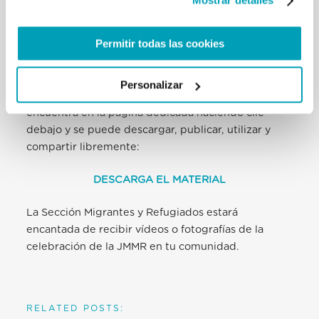
Mostrar detalles
parte de la campaña
.
Permitir todas las cookies
Todo el material de la campaña y un kit en
diferentes idiomas para la celebración de la JMMR
(ideas para la celebración eucarística, oraciones,
Personalizar
actividades para jóvenes y adultos y mucho másse)
encuentra en la página dedicada haciendo clic
debajo y se puede descargar, publicar, utilizar y
compartir libremente:
DESCARGA EL MATERIAL
La Sección Migrantes y Refugiados estará
encantada de recibir vídeos o fotografías de la
celebración de la JMMR en tu comunidad.
RELATED POSTS: