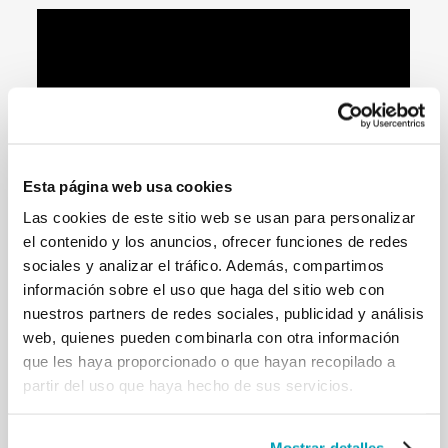
Esta página web usa cookies
Las cookies de este sitio web se usan para personalizar
el contenido y los anuncios, ofrecer funciones de redes
sociales y analizar el tráfico. Además, compartimos
EN
–
FR
–
IT
–
PT
–
DE
información sobre el uso que haga del sitio web con
nuestros partners de redes sociales, publicidad y análisis
¡Todos estamos invitados a
responder a la pregunta
web, quienes pueden combinarla con otra información
del Papa Francisco
! Envía tu aportación con un
que les haya proporcionado o que hayan recopilado a
breve vídeo o una foto a:
media@migrants-
partir del uso que haya hecho de sus servicios.
refugees.va
, o síguenos en las redes sociales y
responde directamente a la pregunta publicada.
Las respuestas más inspiradoras se convertirán en