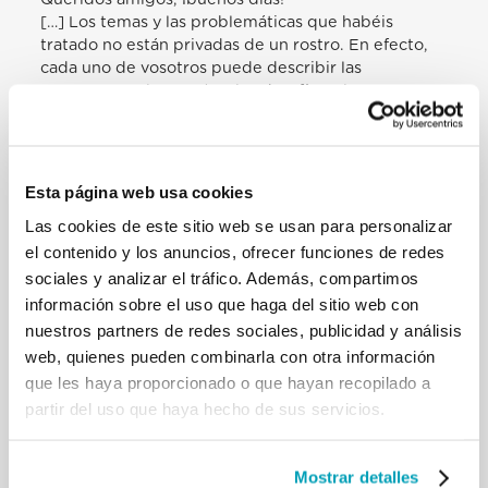
[…] Los temas y las problemáticas que habéis
tratado no están privadas de un rostro. En efecto,
cada uno de vosotros puede describir las
esperanzas y los sueños, los desafíos y los
sufrimientos que caracterizan a la gente de vuestro
país. En estos días aprenderéis mucho los unos de
los otros y os recordaréis mutuamente que, detrás
de cada dificultad que el mundo afronta, hay
Esta página web usa cookies
hombres y mujeres, jóvenes y ancianos, personas
Las cookies de este sitio web se usan para personalizar
como vosotros. Hay familias e individuos que viven
el contenido y los anuncios, ofrecer funciones de redes
cada día luchando, que tratan de cuidar a sus hijos y
de darles a ellos lo necesario no sólo para el futuro,
sociales y analizar el tráfico. Además, compartimos
sino también para las necesidades elementales de
información sobre el uso que haga del sitio web con
hoy. Así también, muchos de los que son golpeados
nuestros partners de redes sociales, publicidad y análisis
por los problemas más graves del mundo actual,
web, quienes pueden combinarla con otra información
por la violencia y por la intolerancia, se han
que les haya proporcionado o que hayan recopilado a
convertido en refugiados, trágicamente obligados a
partir del uso que haya hecho de sus servicios.
abandonar sus casas, privados de su tierra y de su
libertad. […]
Espero también que vuestra experiencia os haya
Mostrar detalles
conducido a ver el compromiso de la Iglesia