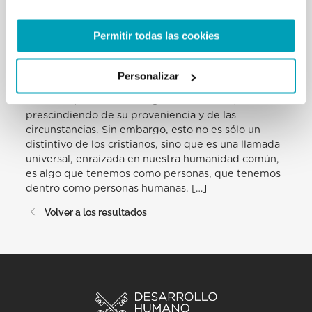
católica en el servicio a las necesidades de los
pobres y de los refugiados, en apoyar a las familias
Permitir todas las cookies
y a las comunidades y en proteger la inalienable
dignidad y los derechos de cada miembro de la
familia humana. Nosotros, los cristianos, creemos
Personalizar
que Jesús nos llama a servir a nuestros hermanos y
hermanas, a hacernos cargo de los demás,
prescindiendo de su proveniencia y de las
circunstancias. Sin embargo, esto no es sólo un
distintivo de los cristianos, sino que es una llamada
universal, enraizada en nuestra humanidad común,
es algo que tenemos como personas, que tenemos
dentro como personas humanas. […]
Volver a los resultados