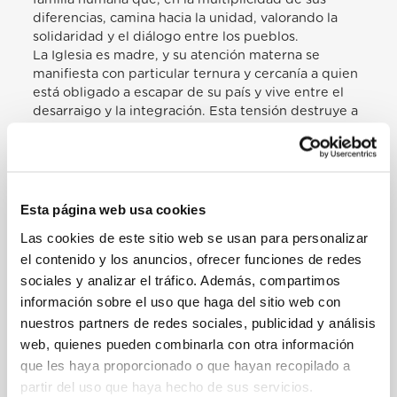
diferencias, camina hacia la unidad, valorando la
solidaridad y el diálogo entre los pueblos.
La Iglesia es madre, y su atención materna se
manifiesta con particular ternura y cercanía a quien
está obligado a escapar de su país y vive entre el
desarraigo y la integración. Esta tensión destruye a
las personas. La compasión cristiana —este «sufrir
con», con-pasión— se expresa ante todo mediante
el compromiso de conocer los hechos que impulsan
a dejar forzadamente la patria, y, donde es
necesario, haciéndose intérprete de quien no logra
Esta página web usa cookies
hacer oír el grito de dolor y opresión. En esto
Las cookies de este sitio web se usan para personalizar
realizáis una tarea importante, también al
el contenido y los anuncios, ofrecer funciones de redes
sensibilizar a las comunidades cristianas sobre los
numerosos hermanos agraviados por heridas que
sociales y analizar el tráfico. Además, compartimos
marcan su existencia: violencia, abusos, lejanía de
información sobre el uso que haga del sitio web con
los afectos familiares, eventos traumáticos, fuga de
nuestros partners de redes sociales, publicidad y análisis
casa, incertidumbre sobre el futuro en los campos
web, quienes pueden combinarla con otra información
de refugiados. Todos estos elementos
que les haya proporcionado o que hayan recopilado a
deshumanizan y deben impulsar a cada cristiano y a
partir del uso que haya hecho de sus servicios.
toda la comunidad hacia una atención concreta.