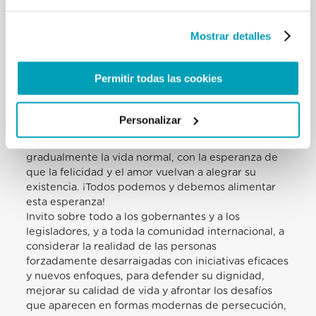
Pero hoy, queridos amigos, quiero invitaros a todos
a percibir también la luz de la esperanza en los ojos
Mostrar detalles
y en el corazón de los refugiados y de las personas
forzadamente desarraigadas. Esperanza que se
expresa en las expectativas por el futuro, en el
Permitir todas las cookies
anhelo de relaciones de amistad, en el deseo de
participar en la sociedad que los acoge, incluso
mediante el aprendizaje de la lengua, el acceso al
Personalizar
trabajo y la instrucción para los más pequeños.
Admiro la valentía de quien espera retomar
gradualmente la vida normal, con la esperanza de
que la felicidad y el amor vuelvan a alegrar su
existencia. ¡Todos podemos y debemos alimentar
esta esperanza!
Invito sobre todo a los gobernantes y a los
legisladores, y a toda la comunidad internacional, a
considerar la realidad de las personas
forzadamente desarraigadas con iniciativas eficaces
y nuevos enfoques, para defender su dignidad,
mejorar su calidad de vida y afrontar los desafíos
que aparecen en formas modernas de persecución,