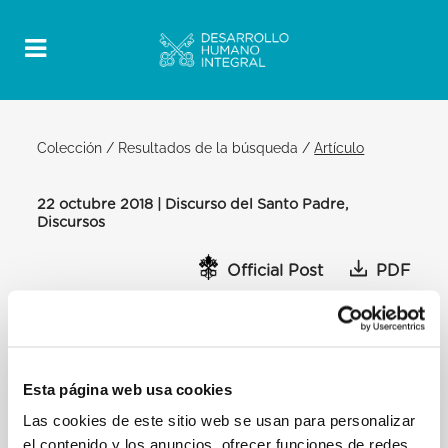
Colección
/
Resultados de la búsqueda
/
Artículo
22 octubre 2018 | Discurso del Santo Padre,
Discursos
Official Post
PDF
DISCURSO DEL SANTO PADRE
FRANCISCO A LOS PARTICIPANTES EN
EL CAPÍTULO GENERAL DE LA
CONGREGACIÓN DE LA PASIÓN DE
Esta página web usa cookies
JESUCRISTO (PASIONISTAS)
Las cookies de este sitio web se usan para personalizar
SALA DEL CONSISTORIO
el contenido y los anuncios, ofrecer funciones de redes