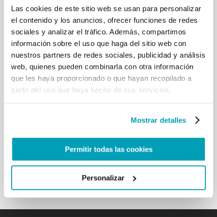
Las cookies de este sitio web se usan para personalizar
[…] Uno de los dramas humanitarios más opresivos
el contenido y los anuncios, ofrecer funciones de redes
de las últimas décadas son las terribles
sociales y analizar el tráfico. Además, compartimos
consecuencias que los conflictos en Siria e Iraq
tienen en las poblaciones civiles, así como en el
información sobre el uso que haga del sitio web con
patrimonio cultural. Millones de personas se
nuestros partners de redes sociales, publicidad y análisis
encuentran en un estado alarmante de necesidad
web, quienes pueden combinarla con otra información
urgente, obligados a abandonar sus tierras de
que les haya proporcionado o que hayan recopilado a
origen. El Líbano, Jordania y Turquía hoy soportan
partir del uso que haya hecho de sus servicios.
el peso de millones de refugiados, que han acogido
generosamente. Frente a tal escenario y con
conflictos que se están extendiendo y perturbando
Mostrar detalles
los equilibrios internos y regionales de una manera
inquietante, la comunidad internacional parece no
poder encontrar respuestas adecuadas, mientras
Permitir todas las cookies
que los traficantes de armas continúan haciendo
sus intereses. […]
Personalizar
Volver a los resultados