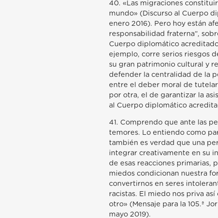
40. «Las migraciones constitui
mundo» (Discurso al Cuerpo dip
enero 2016). Pero hoy están af
responsabilidad fraterna”, sobr
Cuerpo diplomático acreditado 
ejemplo, corre serios riesgos d
su gran patrimonio cultural y r
defender la centralidad de la 
entre el deber moral de tutelar
por otra, el de garantizar la as
al Cuerpo diplomático acreditad
41. Comprendo que ante las pe
temores. Lo entiendo como part
también es verdad que una per
integrar creativamente en su inte
de esas reacciones primarias, 
miedos condicionan nuestra for
convertirnos en seres intoleran
racistas. El miedo nos priva as
otro» (Mensaje para la 105.ª Jo
mayo 2019).