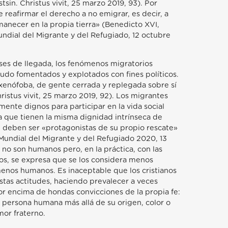
tsin. Christus vivit, 25 marzo 2019, 93). Por
reafirmar el derecho a no emigrar, es decir, a
manecer en la propia tierra» (Benedicto XVI,
undial del Migrante y del Refugiado, 12 octubre
ses de llegada, los fenómenos migratorios
udo fomentados y explotados con fines políticos.
xenófoba, de gente cerrada y replegada sobre sí
ristus vivit, 25 marzo 2019, 92). Los migrantes
ente dignos para participar en la vida social
da que tienen la misma dignidad intrínseca de
o, deben ser «protagonistas de su propio rescate»
 Mundial del Migrante y del Refugiado 2020, 13
no son humanos pero, en la práctica, con las
los, se expresa que se los considera menos
enos humanos. Es inaceptable que los cristianos
tas actitudes, haciendo prevalecer a veces
por encima de hondas convicciones de la propia fe:
a persona humana más allá de su origen, color o
mor fraterno.