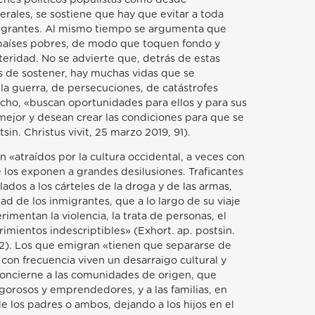
rales, se sostiene que hay que evitar a toda
migrantes. Al mismo tiempo se argumenta que
s países pobres, de modo que toquen fondo y
ridad. No se advierte que, detrás de estas
es de sostener, hay muchas vidas que se
a guerra, de persecuciones, de catástrofes
echo, «buscan oportunidades para ellos y para sus
 mejor y desean crear las condiciones para que se
sin. Christus vivit, 25 marzo 2019, 91).
 «atraídos por la cultura occidental, a veces con
 los exponen a grandes desilusiones. Traficantes
ados a los cárteles de la droga y de las armas,
ad de los inmigrantes, que a lo largo de su viaje
mentan la violencia, la trata de personas, el
frimientos indescriptibles» (Exhort. ap. postsin.
 92). Los que emigran «tienen que separarse de
con frecuencia viven un desarraigo cultural y
 concierne a las comunidades de origen, que
gorosos y emprendedores, y a las familias, en
e los padres o ambos, dejando a los hijos en el