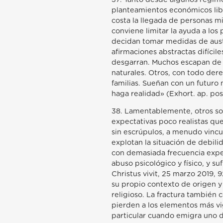
planteamientos económicos libe
costa la llegada de personas 
conviene limitar la ayuda a lo
decidan tomar medidas de auste
afirmaciones abstractas difícil
desgarran. Muchos escapan de l
naturales. Otros, con todo der
familias. Sueñan con un futuro
haga realidad» (Exhort. ap. post
38. Lamentablemente, otros son
expectativas poco realistas que
sin escrúpulos, a menudo vincul
explotan la situación de debilid
con demasiada frecuencia experi
abuso psicológico y físico, y su
Christus vivit, 25 marzo 2019,
su propio contexto de origen y 
religioso. La fractura también
pierden a los elementos más vi
particular cuando emigra uno d