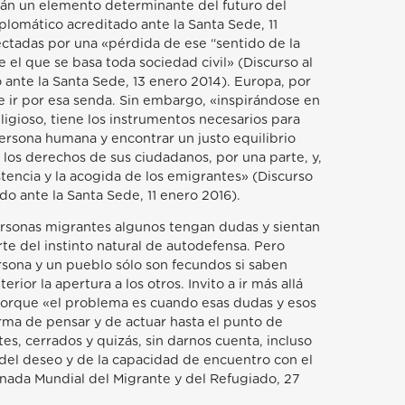
rán un elemento determinante del futuro del
lomático acreditado ante la Santa Sede, 11
ectadas por una «pérdida de ese “sentido de la
e el que se basa toda sociedad civil» (Discurso al
ante la Santa Sede, 13 enero 2014). Europa, por
e ir por esa senda. Sin embargo, «inspirándose en
eligioso, tiene los instrumentos necesarios para
persona humana y encontrar un justo equilibrio
 los derechos de sus ciudadanos, por una parte, y,
istencia y la acogida de los emigrantes» (Discurso
o ante la Santa Sede, 11 enero 2016).
rsonas migrantes algunos tengan dudas y sientan
e del instinto natural de autodefensa. Pero
sona y un pueblo sólo son fecundos si saben
rior la apertura a los otros. Invito a ir más allá
porque «el problema es cuando esas dudas y esos
ma de pensar y de actuar hasta el punto de
tes, cerrados y quizás, sin darnos cuenta, incluso
í del deseo y de la capacidad de encuentro con el
rnada Mundial del Migrante y del Refugiado, 27