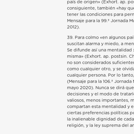
país de origen» (Exhort. ap. pos
consiguiente, también «hay que 
tener las condiciones para per
Mensaje para la 99.ª Jornada M
2012).
39. Para colmo «en algunos paí
suscitan alarma y miedo, a men
Se difunde así una mentalidad 
misma» (Exhort. ap. postsin. Ch
no son considerados suficientem
como cualquier otro, y se olvi
cualquier persona. Por lo tant
(Mensaje para la 106.ª Jornada
mayo 2020). Nunca se dirá que 
decisiones y el modo de tratar
valiosos, menos importantes, m
compartan esta mentalidad y es
ciertas preferencias políticas 
la inalienable dignidad de cad
religión, y la ley suprema del a