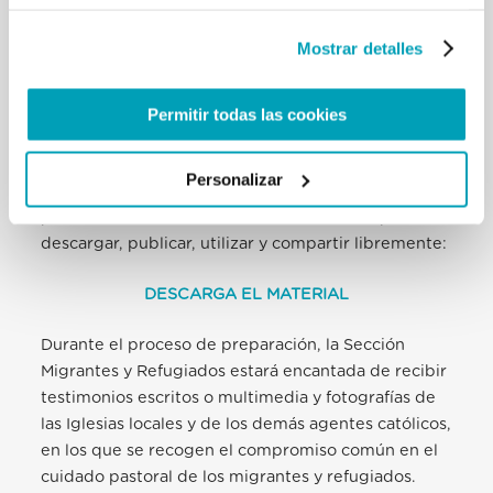
del Papa Francisco
! Envía tu aportación con un
breve vídeo o una foto a:
media@migrants-
Mostrar detalles
refugees.va
, o síguenos en las redes sociales y
responde directamente a la pregunta publicada.
Permitir todas las cookies
Las respuestas más inspiradoras se convertirán en
parte de la campaña
.
Personalizar
Todo el material de la campaña se encuentra en la
página dedicada haciendo clic debajo y se puede
descargar, publicar, utilizar y compartir libremente:
DESCARGA EL MATERIAL
Durante el proceso de preparación, la Sección
Migrantes y Refugiados estará encantada de recibir
testimonios escritos o multimedia y fotografías de
las Iglesias locales y de los demás agentes católicos,
en los que se recogen el compromiso común en el
cuidado pastoral de los migrantes y refugiados.