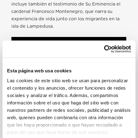
incluye también el testimonio de Su Eminencia el
cardenal Francesco Montenegro, que narra su
experiencia de vida junto con los migrantes en la
isla de Lampedusa.
Esta página web usa cookies
Las cookies de este sitio web se usan para personalizar
el contenido y los anuncios, ofrecer funciones de redes
sociales y analizar el tráfico. Además, compartimos
información sobre el uso que haga del sitio web con
nuestros partners de redes sociales, publicidad y análisis
web, quienes pueden combinarla con otra información
EN
–
FR
–
IT
–
PT
–
DE
que les haya proporcionado o que hayan recopilado a
partir del uso que haya hecho de sus servicios.
¡Todos estamos invitados a
responder a la pregunta