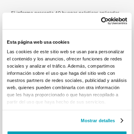
El informe presenta 40 buenas prácticas aplicadas
por la Iglesia católica en Europa en 2020, durante la
pandemia, a través de la lente de los cuatro verbos
indicados por el Papa Francisco en respuesta a la
Esta página web usa cookies
cuestión migratoria: acoger, promover, proteger e
integra
r.
Las cookies de este sitio web se usan para personalizar
el contenido y los anuncios, ofrecer funciones de redes
El informe está en inglés.
sociales y analizar el tráfico. Además, compartimos
información sobre el uso que haga del sitio web con
nuestros partners de redes sociales, publicidad y análisis
web, quienes pueden combinarla con otra información
RELATED POSTS:
que les haya proporcionado o que hayan recopilado a
partir del uso que haya hecho de sus servicios.
Mostrar detalles