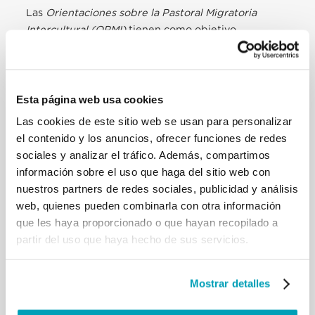
Las
Orientaciones sobre la Pastoral Migratoria
Intercultural (OPMI)
tienen como objetivo
profundizar la necesidad de unirnos en un único
nosotros
cada vez más amplio y acogedor que
incluya a todos aquellos que viven en condiciones
de marginalidad para el mundo, abandonando la
Esta página web usa cookies
distinción entre el “nosotros” y los “demás” para
Las cookies de este sitio web se usan para personalizar
sentirnos parte del único pueblo de Dios (cfr.
Gen
el contenido y los anuncios, ofrecer funciones de redes
11,1
).
sociales y analizar el tráfico. Además, compartimos
información sobre el uso que haga del sitio web con
nuestros partners de redes sociales, publicidad y análisis
web, quienes pueden combinarla con otra información
RELATED POSTS:
que les haya proporcionado o que hayan recopilado a
partir del uso que haya hecho de sus servicios.
Mostrar detalles