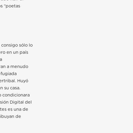
os “poetas
 consigo sólo lo
ero en un país
a
tran a menudo
efugiada
ertribal. Huyó
n su casa.
o condicionara
sión Digital del
ntes es una de
ribuyan de