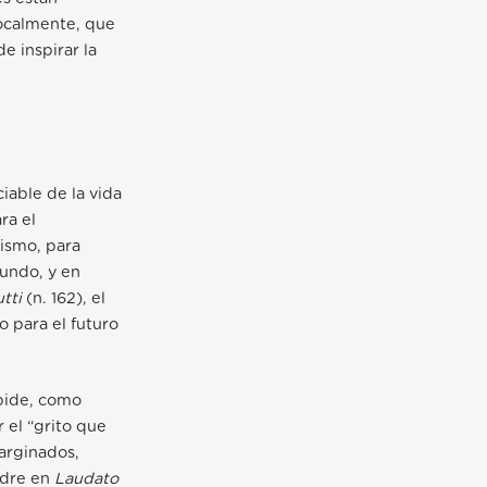
localmente, que
e inspirar la
iable de la vida
ra el
mismo, para
undo, y en
utti
(n. 162), el
o para el futuro
 pide, como
 el “grito que
marginados,
adre en
Laudato