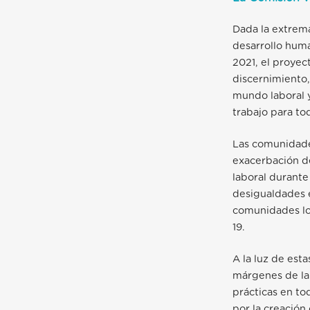
Dada la extrema
desarrollo huma
2021, el proye
discernimiento,
mundo laboral y
trabajo para to
Las comunidade
exacerbación de
laboral durante
desigualdades e
comunidades loc
19.
A la luz de est
márgenes de la 
prácticas en to
por la creación