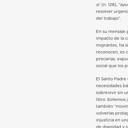
si’
(n. 128), “ay
resolver urgenc
del trabajo”.
En su mensaje p
impacto de la c
migrantes, ha s
reconocen, es c
precarias, expu
social que los p
El Santo Padre 
necesidades bás
sobrevivir sin 
libro
Soñemos j
también “movimi
volverlas prota
injusticia en u
de dignidad y su