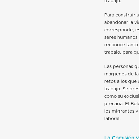
trabajo.
Para construir
u
abandonar la vi
corresponde, e
seres humanos y 
reconoce tanto 
trabajo, para q
Las personas q
márgenes de la 
retos a los que
trabajo. Se pre
como su exclusi
precaria. El Bo
los migrantes y
laboral.
La Comisión 