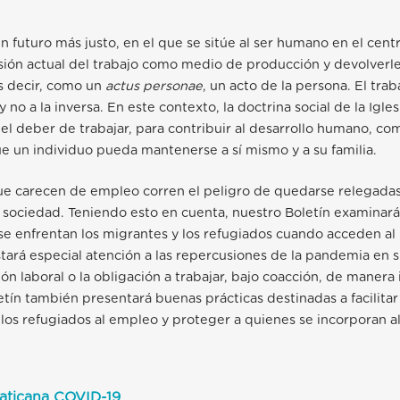
n futuro más justo, en el que se sitúe al ser humano en el centr
sión actual del trabajo como medio de producción y devolverle 
s decir, como un
actus personae
, un acto de la persona. El tra
no a la inversa. En este contexto, la doctrina social de la Igles
el deber de trabajar, para contribuir al desarrollo humano, co
ue un individuo pueda mantenerse a sí mismo y a su familia.
ue carecen de empleo corren el peligro de quedarse relegadas
sociedad. Teniendo esto en cuenta, nuestro Boletín examinará 
 se enfrentan los migrantes y los refugiados cuando acceden
al
stará especial atención a las repercusiones de la pandemia en su
ón laboral
o la obligación a trabajar, bajo coacción, de manera 
letín también presentará buenas prácticas destinadas a facilitar
 los refugiados al empleo y proteger a quienes se incorporan 
vaticana COVID-19