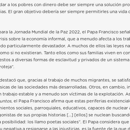
udar a los pobres con dinero debe ser siempre una solución pro
ias. El gran objetivo debería ser siempre permitirles una vida 
ara la Jornada Mundial de la Paz 2022, el Papa Francisco señal
risis sobre la economía informal, que a menudo afecta a los tr
ido particularmente devastador. A muchos de ellos las leyes na
omo si no existieran. Tanto ellos como sus familias viven en c
estos a diversas formas de esclavitud y privados de un sistema
roteja”.
destacó que, gracias al trabajo de muchos migrantes, se satisf
icas de las sociedades más desarrolladas. Otros, en cambio, i
un trabajo estable y a menudo son víctimas de la explotación. A
untos
, el Papa Francisco afirma que estas periferias existencia
entos sociales, parroquiales, educativos, capaces de nuclear a
gonistas de sus propias historias […] [ellos] se nuclean buscand
na posibilidad: los llamo poetas sociales”. El Papa considera q
 negativa a resignarse a las injusticias, es la fuente de la que d