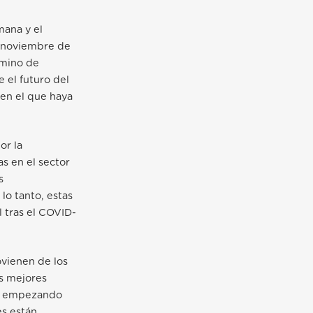
mana y el
n noviembre de
amino de
 el futuro del
 en el que haya
or la
s en el sector
s
lo tanto, estas
 tras el COVID-
ovienen de los
as mejores
o, empezando
es están