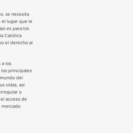
o, se necesita
el lugar que le
bajo es
para
los
ia Católica
mo el derecho al
 a los
los principales
 mundo del
s vidas, así
irregular o
 el acceso de
al mercado