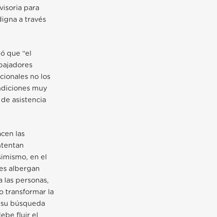
visoria para
digna a través
ó que “el
abajadores
cionales no los
ondiciones muy
 de asistencia
acen las
ntentan
simismo, en el
les albergan
 las personas,
o transformar la
ue su búsqueda
ebe fluir el