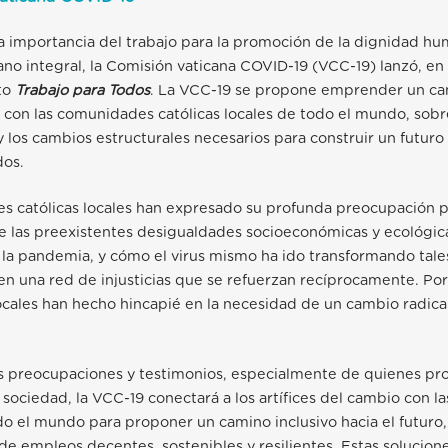
 importancia del trabajo para la promoción de la dignidad hu
no integral, la Comisión vaticana COVID-19 (VCC-19) lanzó, e
cto
Trabajo para Todos
. La VCC-19 se propone emprender un c
 con las comunidades católicas locales de todo el mundo, sobre
 los cambios estructurales necesarios para construir un futuro
dos.
s católicas locales han expresado su profunda preocupación p
 las preexistentes desigualdades socioeconómicas y ecológica
 la pandemia, y cómo el virus mismo ha ido transformando tale
n una red de injusticias que se refuerzan recíprocamente. Por 
ales han hecho hincapié en la necesidad de un cambio radical
as preocupaciones y testimonios, especialmente de quienes pr
sociedad, la VCC-19 conectará a los artífices del cambio con l
do el mundo para proponer un camino inclusivo hacia el futur
 de empleos decentes, sostenibles y resiliente
s
. Estas solucion