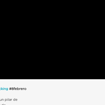
cking
#8febrero
un pilar de