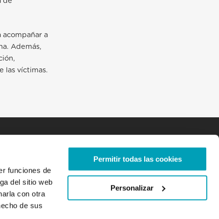
a de
 a acompañar
a
rna. Además,
ción,
e las víctimas.
Permitir todas las cookies
er funciones de
ga del sitio web
Personalizar
arla con otra
 hecho de sus