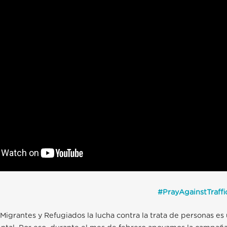
#PrayAgainstTraffi
 Migrantes y Refugiados la lucha contra la trata de personas es 