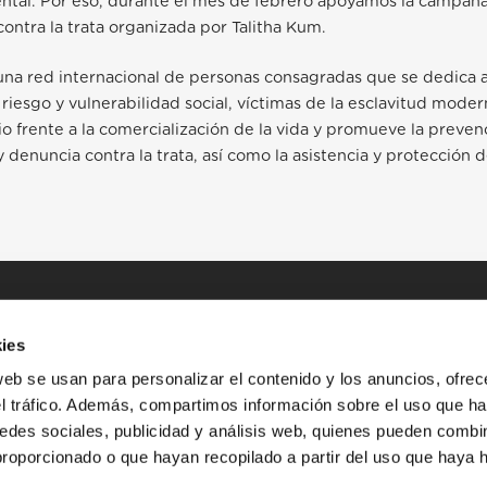
ntal. Por eso, durante el mes de febrero apoyamos la campañ
contra la trata organizada por Talitha Kum.
 una red internacional de personas consagradas que se dedica
 riesgo y vulnerabilidad social, víctimas de la esclavitud mode
io frente a la comercialización de la vida y promueve la preven
y denuncia contra la trata, así como la asistencia y protección d
ies
web se usan para personalizar el contenido y los anuncios, ofrec
el tráfico. Además, compartimos información sobre el uso que ha
edes sociales, publicidad y análisis web, quienes pueden combin
INICIO
HISTORIAS
RECURSOS
proporcionado o que hayan recopilado a partir del uso que haya