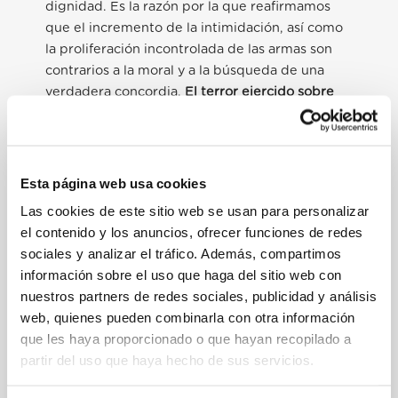
dignidad. Es la razón por la que reafirmamos
que el incremento de la intimidación, así como
la proliferación incontrolada de las armas son
contrarios a la moral y a la búsqueda de una
verdadera concordia.
El terror ejercido sobre
las personas más vulnerables contribuye al
exilio de poblaciones enteras en busca de una
tierra de paz. No son aceptables los discursos
políticos que tienden a culpabilizar a los
Esta página web usa cookies
migrantes de todos los males y a privar a los
Las cookies de este sitio web se usan para personalizar
pobres de la esperanza. En cambio, cabe
el contenido y los anuncios, ofrecer funciones de redes
subrayar que la paz se basa en el respeto de
sociales y analizar el tráfico. Además, compartimos
cada persona, independientemente de su
información sobre el uso que haga del sitio web con
historia, en el respeto del derecho y del bien
nuestros partners de redes sociales, publicidad y análisis
común, de la creación que nos ha sido confiada
web, quienes pueden combinarla con otra información
y de la riqueza moral transmitida por las
que les haya proporcionado o que hayan recopilado a
generaciones pasadas.
partir del uso que haya hecho de sus servicios.
Asimismo, nuestro pensamiento se dirige de