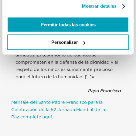
modo particular a los niños que viven en las
Mostrar detalles
zonas de conflicto, y a todos los que se
esfuerzan para que sus vidas y sus derechos
Permitir todas las cookies
sean protegidos. En el mundo, uno de cada seis
niños sufre a causa de la violencia de la guerra y
de sus consecuencias, e incluso es reclutado
Personalizar
para convertirse en soldado o rehén de grupos
armados. El testimonio de cuantos se
comprometen en la defensa de la dignidad y el
respeto de los niños es sumamente precioso
para el futuro de la humanidad. […]»
Papa Francisco
Mensaje del Santo Padre Francisco para la
Celebración de la 52 Jornada Mundial de la
Paz completo aquí
.