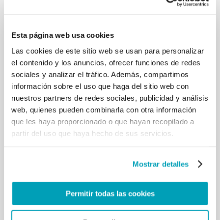
hechos, el Papa Francisco ha mostrado
repetidamente su profunda compasión para
con todos los migrantes y refugiados. Los ha
Esta página web usa cookies
visitado y abrazado en las Islas de Lampedusa y
Lesbos. Ha pedido, en distintas ocasiones, que
Las cookies de este sitio web se usan para personalizar
todo el mundo se comprometa a
acoger,
el contenido y los anuncios, ofrecer funciones de redes
proteger, promover e integrar
a los migrantes,
sociales y analizar el tráfico. Además, compartimos
los refugiados y las víctimas de la trata de
información sobre el uso que haga del sitio web con
personas.»
nuestros partners de redes sociales, publicidad y análisis
P. Fabio Baggio CS,
Sección Migrantes y
web, quienes pueden combinarla con otra información
Refugiados
.
que les haya proporcionado o que hayan recopilado a
partir del uso que haya hecho de sus servicios.
En el marco del V Encuentro de Obispos de
Diócesis Fronterizas Rep. Dominicana-Haití, que se
ha realizado en los días 28-29 de mayo 2018, en la
Mostrar detalles
sede del Obispado San Juan de la Maguana (Rep.
Dominicana), el Nuncio Apostólico, S.E.
Permitir todas las cookies
Mons. Ghaleb Bader leyó el mensaje de P. Fabio
Baggio titulado «
La Sección Migrantes y Refugiados
y los Pactos Mundiales de la ONU»
.