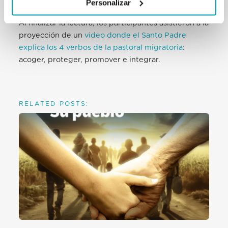
Personalizar
Al finalizar la lectura, los participantes asistieron a la
proyección de un
video donde el Santo Padre
explica los 4 verbos de la pastoral migratoria
:
acoger, proteger, promover e integrar.
RELATED POSTS: