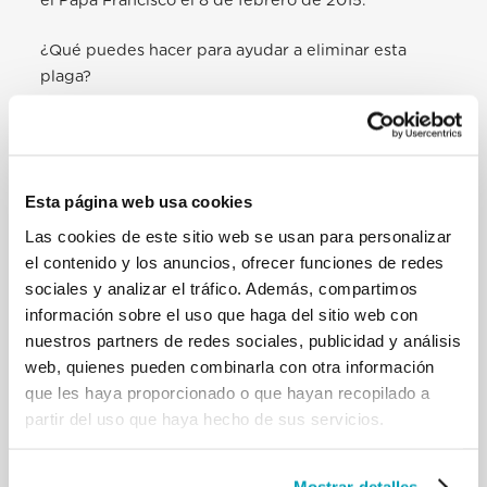
el Papa Francisco el 8 de febrero de 2015.
¿Qué puedes hacer para ayudar a eliminar esta
plaga?
Infórmate sobre la
trata de personas
en el mundo y
en tu país.
Contacta y conoce
organizaciones que en tu país
están comprometidas contra la trata
.
Esta página web usa cookies
Apoya la
Jornada Internacional de oración y reflexión
Las cookies de este sitio web se usan para personalizar
contra la trata de personas
.
el contenido y los anuncios, ofrecer funciones de redes
sociales y analizar el tráfico. Además, compartimos
información sobre el uso que haga del sitio web con
nuestros partners de redes sociales, publicidad y análisis
web, quienes pueden combinarla con otra información
que les haya proporcionado o que hayan recopilado a
partir del uso que haya hecho de sus servicios.
Mostrar detalles