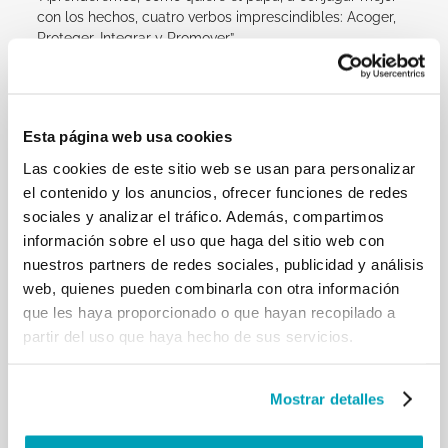
con los hechos, cuatro verbos imprescindibles: Acoger,
Proteger, Integrar y Promover”.
P. Fabio Baggio C.S., Susbsecretario de la Seccion
Migrantes y Refugiados
, es uno de los brazos del
Esta página web usa cookies
papa para este tema. En una jornada agotadora,
(medios de comunicación por la mañana, encuentro con
Las cookies de este sitio web se usan para personalizar
100 representantes institucionales, de asociaciones -
el contenido y los anuncios, ofrecer funciones de redes
civiles y religiosas- , delegaciones, obispos etc
sociales y analizar el tráfico. Además, compartimos
relacionados con los emigrantes ) ha estado
información sobre el uso que haga del sitio web con
presentando, en una excelente iniciativa de la Comisión
nuestros partners de redes sociales, publicidad y análisis
Episcopal de Migraciones, los
20 puntos para los pactos
web, quienes pueden combinarla con otra información
globales sobre emigrantes, refugiados y victimas de
que les haya proporcionado o que hayan recopilado a
trata
, con directrices concretas para poner en práctica
cuatro acciones – acoger, proteger, promover e integrar
partir del uso que haya hecho de sus servicios.
– que provoquen actitudes y acciones de comunidades
cristianas y de todos los interesados en las personas
desplazadas forzosamente. Y sobre todo impactar en las
Mostrar detalles
políticas internacionales y nacionales.