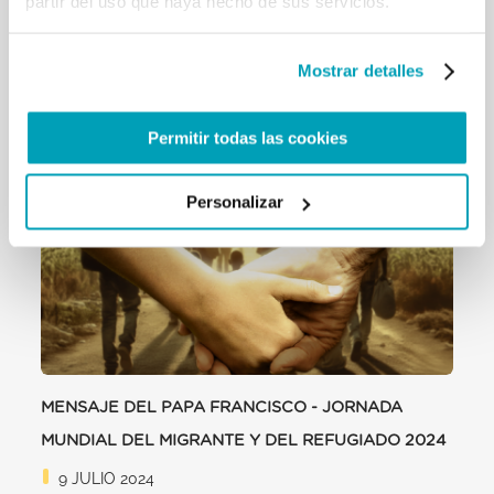
partir del uso que haya hecho de sus servicios.
Para obtener más información, visite la página de
TED
Mostrar detalles
RELATED POSTS:
Permitir todas las cookies
Personalizar
MENSAJE DEL PAPA FRANCISCO - JORNADA
MUNDIAL DEL MIGRANTE Y DEL REFUGIADO 2024
9 JULIO 2024