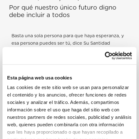
Por qué nuestro único futuro digno
debe incluir a todos
Basta una sola persona para que haya esperanza, y
esa persona puedes ser tú, dice Su Santidad
Francisco en esta charla TED apasionante,
directamente desde la Ciudad del Vaticano. En un
mensaje lleno de fe, dirigido a personas de todas
las creencias, tan poderoso como humilde, el líder
Esta página web usa cookies
espiritual de los cristianos nos proporciona la
Las cookies de este sitio web se usan para personalizar
iluminación de análisis sobre el mundo tal como se
el contenido y los anuncios, ofrecer funciones de redes
presenta hoy ante nosotros y nos invita a crear un
sociales y analizar el tráfico. Además, compartimos
futuro de igualdad, solidaridad y ternura . En sus
información sobre el uso que haga del sitio web con
palabras, «Ayudémonos mutuamente a recordar
nuestros partners de redes sociales, publicidad y análisis
que el ‘otro’ no es una estadística o un número»,
web, quienes pueden combinarla con otra información
dice. «Todos necesitamos del otro».
que les haya proporcionado o que hayan recopilado a