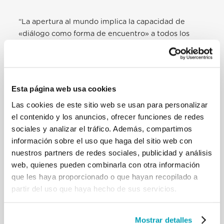
“La apertura al mundo implica la capacidad de
«diálogo como forma de encuentro» a todos los
niveles, comenzando por el que existe entre los
Estados miembros y entre las Instituciones y los
ciudadanos, hasta el que se tiene con los muchos
inmigrantes que llegan a las costas de la Unión. No
Esta página web usa cookies
se puede limitar a gestionar la grave crisis
Las cookies de este sitio web se usan para personalizar
migratoria de estos años como si fuera sólo un
el contenido y los anuncios, ofrecer funciones de redes
problema numérico, económico o de seguridad. La
sociales y analizar el tráfico. Además, compartimos
cuestión migratoria plantea una pregunta más
información sobre el uso que haga del sitio web con
profunda, que es sobre todo cultural.”.
nuestros partners de redes sociales, publicidad y análisis
web, quienes pueden combinarla con otra información
Lea la dirección completa del Santo Padre aquí
que les haya proporcionado o que hayan recopilado a
partir del uso que haya hecho de sus servicios.
RELATED POSTS:
Mostrar detalles