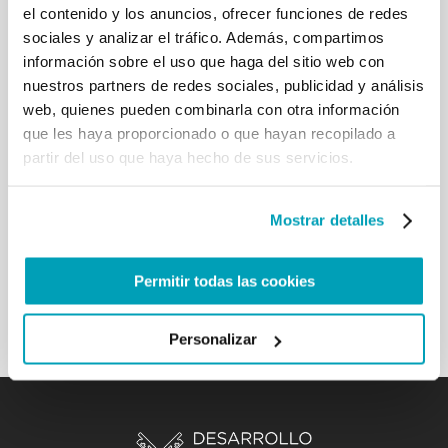
0 Comments
el contenido y los anuncios, ofrecer funciones de redes
24 Febrero 2017
sociales y analizar el tráfico. Además, compartimos
Mons. San Casimiro habla de las
información sobre el uso que haga del sitio web con
migraciones en Costa Rica.
nuestros partners de redes sociales, publicidad y análisis
web, quienes pueden combinarla con otra información
que les haya proporcionado o que hayan recopilado a
Mons. Ángel San Casimiro Fernández, obispo de
partir del uso que haya hecho de sus servicios.
Alajuela y presidente de Cáritas en Costa Rica, se
ha referido al fenómeno migratorio, a la necesidad
de acoger a los migrantes, especialmente quienes
Mostrar detalles
provienen de Nicaragua, y ha abordado cuestiones
tales como la “feminización” de las migraciones y la
Permitir todas las cookies
necesidad de mantener a las familias unidas.
Personalizar