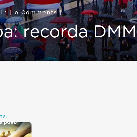
in
|
0 Comments
|
pa: recorda DM
TS: