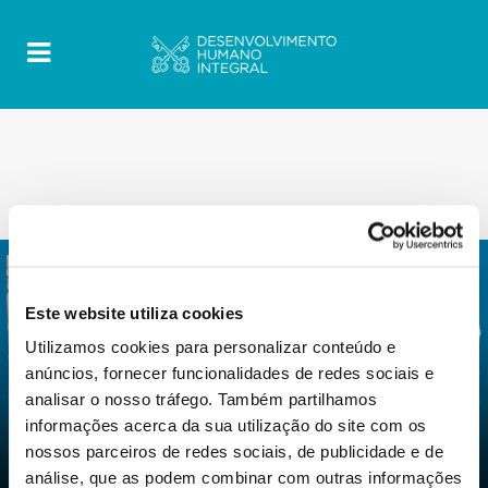
Este website utiliza cookies
Utilizamos cookies para personalizar conteúdo e
0
12 Maio 2022
|
By
Mrclient
|
anúncios, fornecer funcionalidades de redes sociais e
Comments
|
analisar o nosso tráfego. Também partilhamos
Construir o futuro com os migrantes e
informações acerca da sua utilização do site com os
os refugiados: um futuro a construir
nossos parceiros de redes sociais, de publicidade e de
juntos
análise, que as podem combinar com outras informações