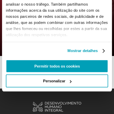
analisar o nosso tráfego. Também partilhamos
informações acerca da sua utilização do site com os
nossos parceiros de redes sociais, de publicidade e de
análise, que as podem combinar com outras informações
0
8 Agosto 2022
|
By
Mrclient
|
que lhes forneceu ou recolhidas por estes a partir da sua
Comments
utilização dos respetivos serviços.
|
Subtema – Crescer juntos como Igreja
Mostrar detalhes
Permitir todos os cookies
Personalizar