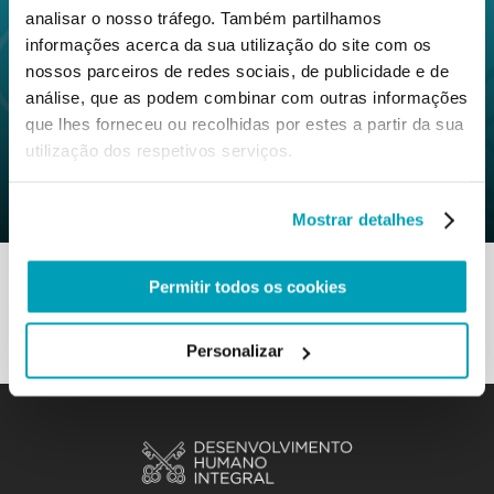
analisar o nosso tráfego. Também partilhamos
informações acerca da sua utilização do site com os
0
7 Novembro 2019
|
By
Mr_admin
|
nossos parceiros de redes sociais, de publicidade e de
Comments
análise, que as podem combinar com outras informações
|
que lhes forneceu ou recolhidas por estes a partir da sua
Secção Migrantes e Refugiados –
utilização dos respetivos serviços.
Trata-se também da nossa
humanidade
Mostrar detalhes
Permitir todos os cookies
Personalizar