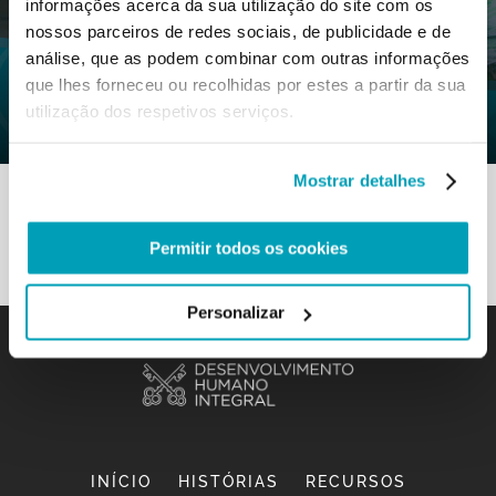
informações acerca da sua utilização do site com os
nossos parceiros de redes sociais, de publicidade e de
0
23 Setembro 2020
|
By
Mr_admin
|
análise, que as podem combinar com outras informações
Comments
|
que lhes forneceu ou recolhidas por estes a partir da sua
utilização dos respetivos serviços.
Seção M&R – Colaborar para construir
Mostrar detalhes
Permitir todos os cookies
Personalizar
INÍCIO
HISTÓRIAS
RECURSOS