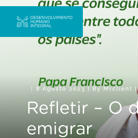
8 Agosto 2023
|
By
Mrclient
|
Refletir – O 
emigrar