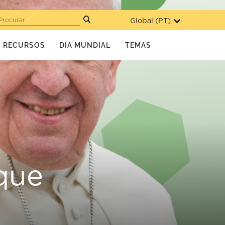
Global (
PT
)
Procurar
RECURSOS
DIA MUNDIAL
TEMAS
 que