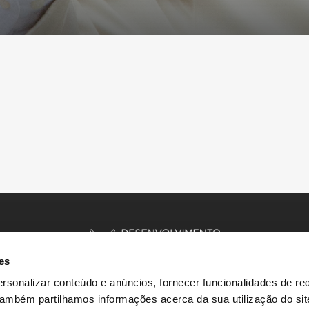
es
rsonalizar conteúdo e anúncios, fornecer funcionalidades de re
 Também partilhamos informações acerca da sua utilização do si
INÍCIO
HISTÓRIAS
RECURSOS