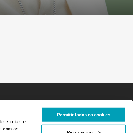
Permitir todos os cookies
des sociais e
te com os
Personalizar