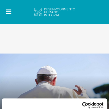
0
7 Novembro 2019
|
By
Mr_admin
|