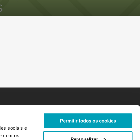
Permitir todos os cookies
des sociais e
te com os
Personalizar