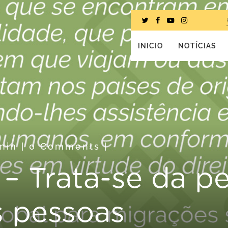
INICIO
NOTÍCIAS
min
|
0 Comments
|
 – Trata-se da p
s pessoas