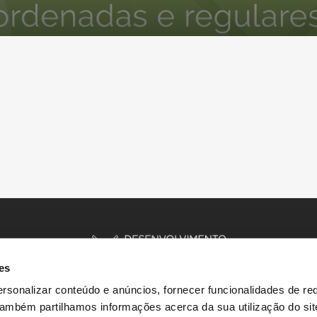
es
rsonalizar conteúdo e anúncios, fornecer funcionalidades de re
 Também partilhamos informações acerca da sua utilização do si
INÍCIO
HISTÓRIAS
RECURSOS