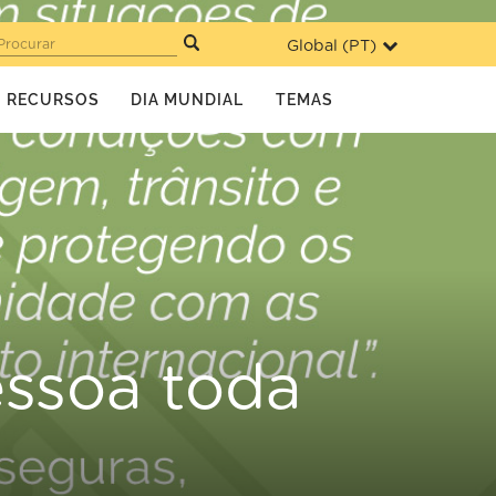
Global (
PT
)
Procurar
RECURSOS
DIA MUNDIAL
TEMAS
essoa toda