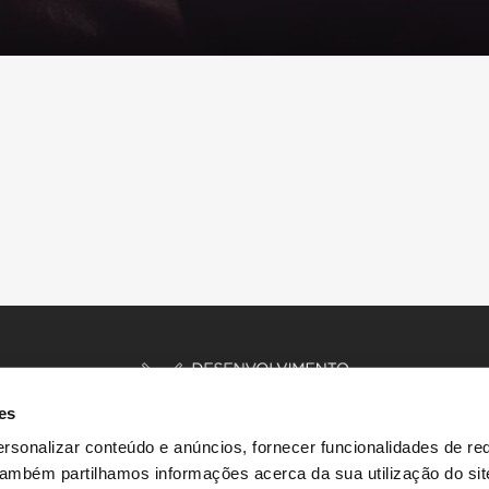
es
rsonalizar conteúdo e anúncios, fornecer funcionalidades de re
 Também partilhamos informações acerca da sua utilização do si
INÍCIO
HISTÓRIAS
RECURSOS