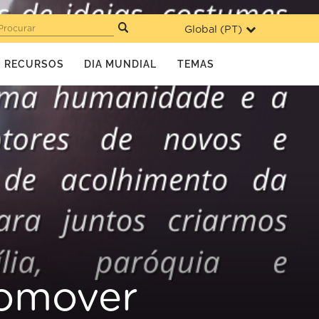
Global (
PT
)
Procurar
RECURSOS
DIA MUNDIAL
TEMAS
romover