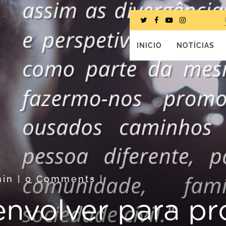
INICIO
NOTÍCIAS
in
|
0 Comments
|
envolver para p