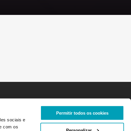
Permitir todos os cookies
des sociais e
te com os
Personalizar